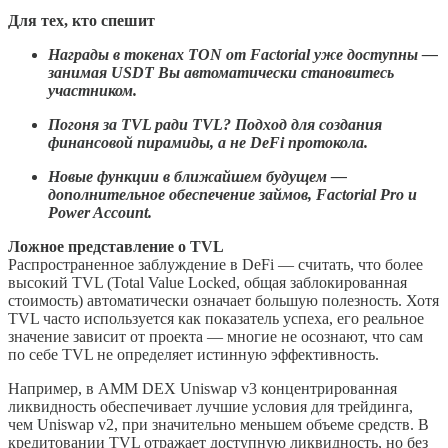
Для тех, кто спешит
Награды в токенах TON от Factorial уже доступны —
занимая USDT Вы автоматически становитесь
участником.
Погоня за TVL ради TVL? Подход для создания
финансовой пирамиды, а не DeFi протокола.
Новые функции в ближайшем будущем —
дополнительное обеспечение займов, Factorial Pro и
Power Account.
Ложное представление о TVL
Распространенное заблуждение в DeFi — считать, что более
высокий TVL (Total Value Locked, общая заблокированная
стоимость) автоматически означает большую полезность. Хотя
TVL часто используется как показатель успеха, его реальное
значение зависит от проекта — многие не осознают, что сам
по себе TVL не определяет истинную эффективность.
Например, в AMM DEX Uniswap v3 концентрированная
ликвидность обеспечивает лучшие условия для трейдинга,
чем Uniswap v2, при значительно меньшем объеме средств. В
кредитовании TVL отражает доступную ликвидность, но без