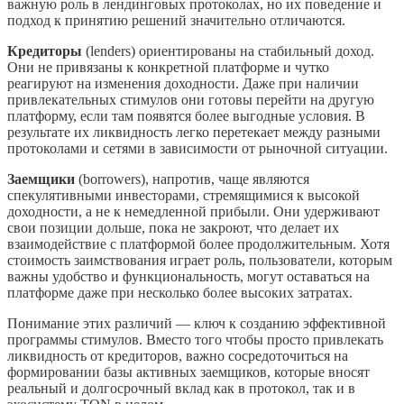
важную роль в лендинговых протоколах, но их поведение и
подход к принятию решений значительно отличаются.
Кредиторы
(lenders) ориентированы на стабильный доход.
Они не привязаны к конкретной платформе и чутко
реагируют на изменения доходности. Даже при наличии
привлекательных стимулов они готовы перейти на другую
платформу, если там появятся более выгодные условия. В
результате их ликвидность легко перетекает между разными
протоколами и сетями в зависимости от рыночной ситуации.
Заемщики
(borrowers), напротив, чаще являются
спекулятивными инвесторами, стремящимися к высокой
доходности, а не к немедленной прибыли. Они удерживают
свои позиции дольше, пока не закроют, что делает их
взаимодействие с платформой более продолжительным. Хотя
стоимость заимствования играет роль, пользователи, которым
важны удобство и функциональность, могут оставаться на
платформе даже при несколько более высоких затратах.
Понимание этих различий — ключ к созданию эффективной
программы стимулов. Вместо того чтобы просто привлекать
ликвидность от кредиторов, важно сосредоточиться на
формировании базы активных заемщиков, которые вносят
реальный и долгосрочный вклад как в протокол, так и в