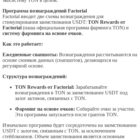
экосистему TON в целом.
Программа вознаграждений Factorial
Factorial вводит две схемы вознаграждения для
стимулирования заимствования USDT:
TON Rewards от
Factorial
(наша официальная программа фарминга TON) и
систему фарминга на основе очков
.
Как это работает:
Ежедневные снапшоты:
Вознаграждения рассчитываются на
основе снимков данных (снапшотов), делающихся на
регулярной основе.
Структура вознаграждений:
TON Rewards от Factorial:
Зарабатывайте
вознаграждения в TON за заимствование USDT под
залог активов, связанных с TON.
Фарминг на основе очков:
Собирайте очки за участие.
Эта программа запускается после грантов TON.
Изначально программа будет сосредоточена на заимствовании
USDT с залогом, связанным с TON, за исключением
стейблкоинов. Объем заимствования является основным