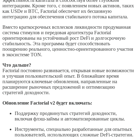
эффективность капитала и способствуя более глубоким
интеграциям. Кроме того, с появлением новых активов, таких
как USDe и BTC, Factorial обеспечит их бесшовную
интеграцию для обеспечения стабильного потока капитала.
Вместо краткосрочных всплесков ликвидности продуманная
система стимулов и передовая архитектура Factorial
ориентированы на устойчивый рост DeFi и долгосрочную
стабильность. Эта программа будет способствовать
поощрению реального, ценностно-ориентированного участия
в экосистеме TON.
Что дальше?
Factorial постоянно развивается, открывая новые возможности
и улучшая пользовательский опыт. В ближайшее время
планируются ключевые обновления, направленные на
расширение рыночных предложений и оптимизацию
стратегий доходности.
Обновление Factorial v2 будет включать:
Поддержку продвинутых стратегий доходности,
включая флэш-займы и автоматизированные циклы.
Инструменты, специально разработанные для опытных
пользователей, использующих сложные DeFi-стратегии.